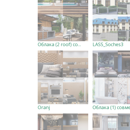
Облака (2 roof) совместно с Bascoy
LASS_Soches3
Oranj