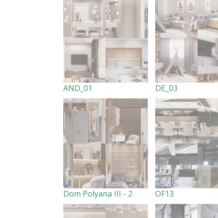
AND_01
DE_03
Dom Polyana III - 2
OF13