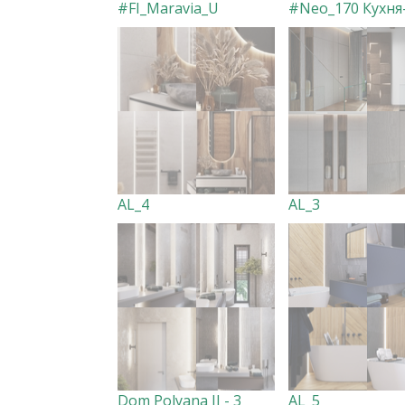
#FI_Maravia_U
AL_4
AL_3
Dom Polyana II - 3
AL_5