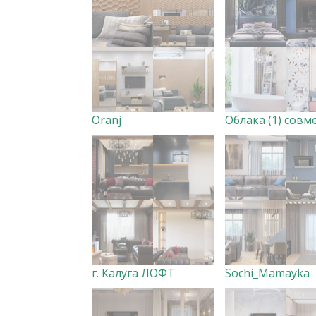
Oranj
г. Калуга ЛОФТ
Sochi_Mamayka