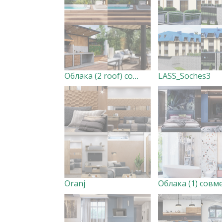
Облака (2 roof) совместно с Bascoy
LASS_Soches3
Oranj