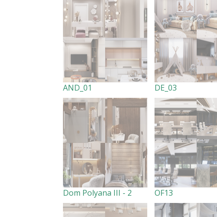
AND_01
DE_03
Dom Polyana III - 2
OF13