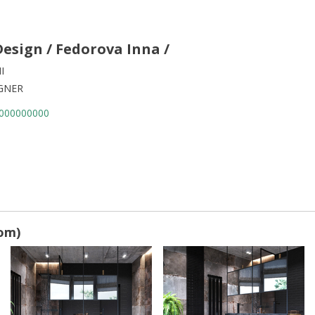
Design / Fedorova Inna /
I
GNER
000000000
om)