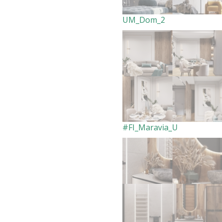
UM_Dom_2
#FI_Maravia_U