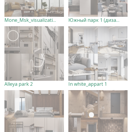
Mone_Msk_visualization
Южный парк 1 (дизайн совместный, виз мой)
Alleya park 2
In white_appart 1