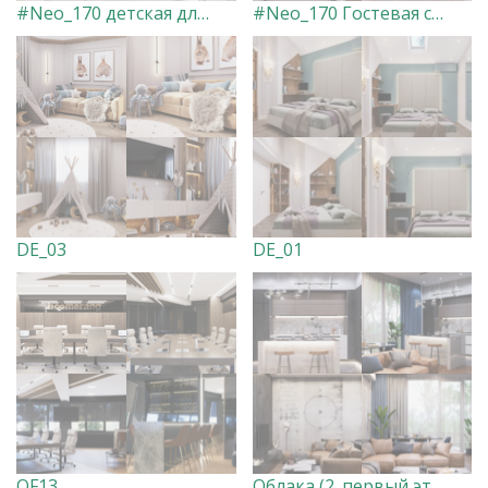
#Neo_170 детская для двух девочек
#Neo_170 Гостевая спальня
DE_03
DE_01
OF13
Облака (2_первый этаж) совместно с дизайн студией Bascoy