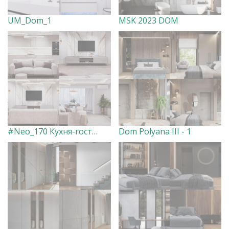
UM_Dom_1
MSK 2023 DOM
#Neo_170 Кухня-гостиная
Dom Polyana III - 1