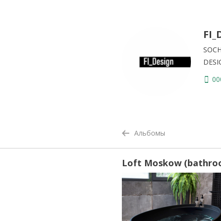
FI_
SOCH
DESI
00
Альбомы
Loft Moskow (bathro