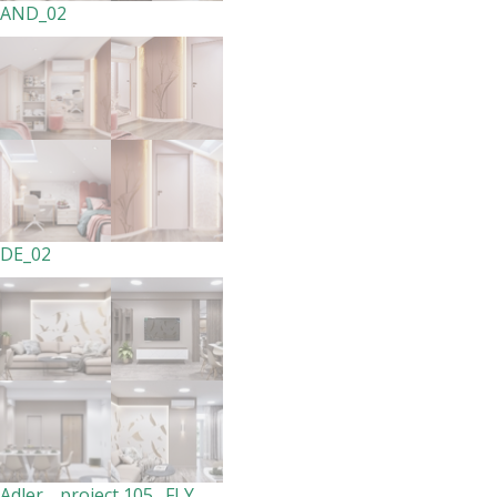
AND_02
DE_02
Adler _ project 105_ FLY