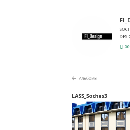
FI_
SOCH
DESI
00
Альбомы
LASS_Soches3