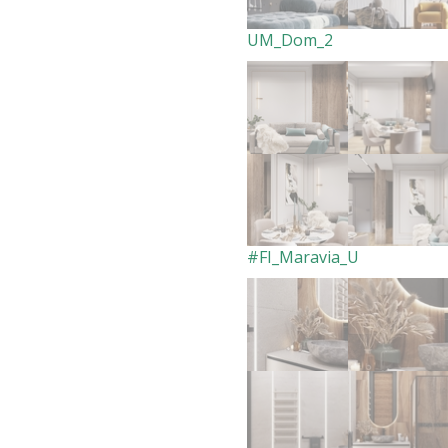
UM_Dom_2
#FI_Maravia_U