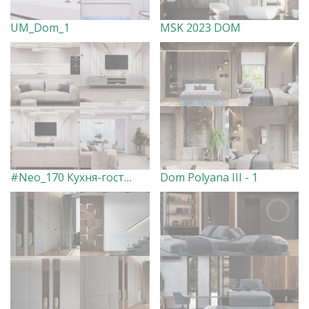
UM_Dom_1
MSK 2023 DOM
#Neo_170 Кухня-гостиная
Dom Polyana III - 1