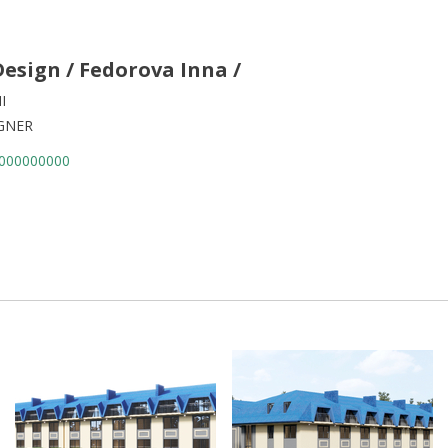
Design / Fedorova Inna /
I
GNER
000000000