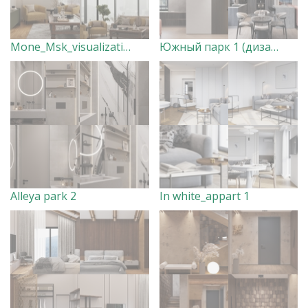
Mone_Msk_visualization
Южный парк 1 (дизайн совместный, виз мой)
Alleya park 2
In white_appart 1