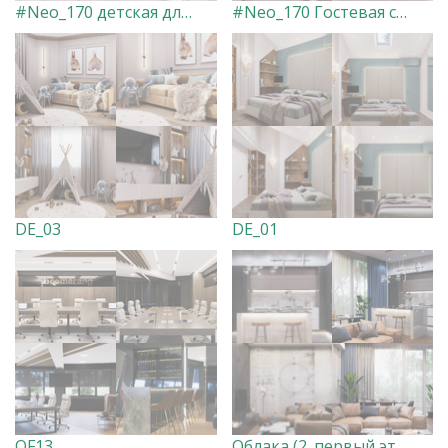
#Neo_170 детская для двух девочек
#Neo_170 Гостевая спальня
DE_03
DE_01
OF13
Облака (2_первый этаж) совместно с дизайн студией Bascoy