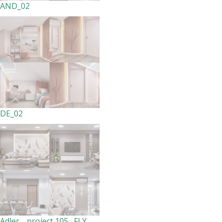
AND_02
DE_02
Adler _ project 105_ FLY