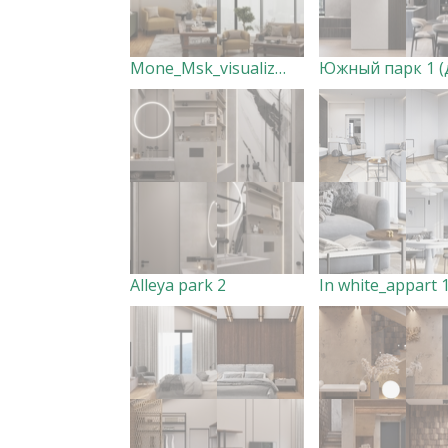
Mone_Msk_visualization
Alleya park 2
In white_appart 