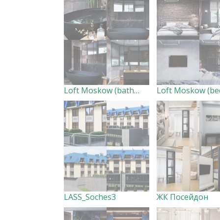
Loft Moskow (bathroom)
LASS_Soches3
ЖК Посейдон