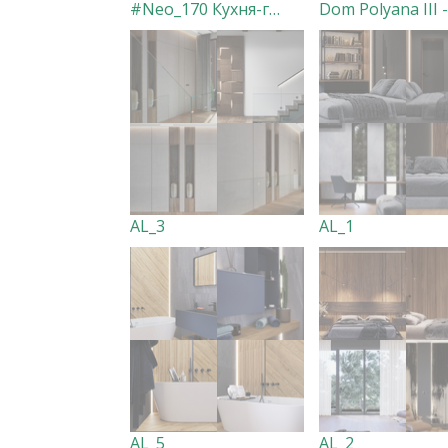
#Neo_170 Кухня-гостиная
Dom Polyana III -
AL_3
AL_1
AL_5
AL_2