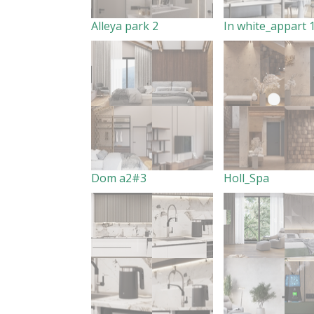
Alleya park 2
In white_appart 
Dom a2#3
Holl_Spa